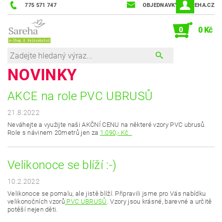
775 571 747
OBJEDNAVKY@SAREHA.CZ
0
0 Kč
NOVINKY
AKCE na role PVC UBRUSŮ
21.8.2022
Neváhejte a využijte naši AKČNÍ CENU na některé vzory PVC ubrusů.
Role s návinem 20metrů jen za
1.090,- Kč.
Velikonoce se blíží :-)
10.2.2022
Velikonoce se pomalu, ale jistě blíží. Připravili jsme pro Vás nabídku
velikonočních vzorů
PVC UBRUSŮ
. Vzory jsou krásné, barevné a určitě
potěší nejen děti.