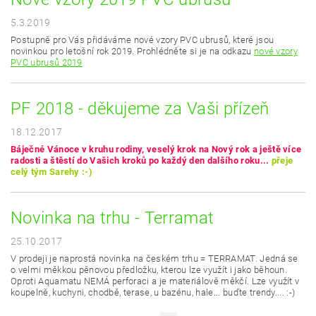
5.3.2019
Postupně pro Vás přidáváme nové vzory PVC ubrusů, které jsou
novinkou pro letošní rok 2019. Prohlédněte si je na odkazu
nové vzory
PVC ubrusů 2019
PF 2018 - děkujeme za Vaši přízeň
18.12.2017
Báječné Vánoce v kruhu rodiny,
veselý krok na Nový rok a ještě více
radosti a štěstí do Vašich kroků
po každý den dalšího roku...
přeje
celý tým Sarehy :-)
Novinka na trhu - Terramat
25.10.2017
V prodeji je naprostá novinka na českém trhu = TERRAMAT. Jedná se
o velmi měkkou pěnovou předložku, kterou lze využít i jako běhoun.
Oproti Aquamatu NEMÁ perforaci a je materiálově měkčí. Lze využít v
koupelně, kuchyni, chodbě, terase, u bazénu, hale... buďte trendy.... :-)