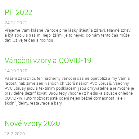
PF 2022
24.12.2021
Přejeme Vám krásné Vánoce plné lásky, štěstí a zdraví. Hlavně zdraví
a být spolu s našimi nejbližšími, je to nejvíc, co nám tento čas může
dát. Užívejte čas s rodinou.
Vánoční vzory a COVID-19
14.10.2020
Vážení zákazníci, ten nádherný vánoční čas se opět blíží a my Vám s
radostí nabízíme sérii vánočních vzorů našich PVC ubrusů. Všechny
PVC ubrusy jsou s textilním podkladem, jsou omyvatelné a je možné je
pravidelné dezinfikovat. Jsou tedy vhodné i z hlediska situace ohledně
COVID-19.Tuto možnost jistě ocení nejen běžné domácnosti, ale i
školní jídelny, restaurace a bary.
Nové vzory 2020
18.2.2020