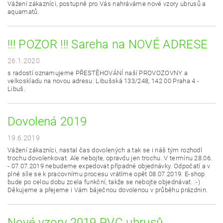
Vážení zákazníci, postupně pro Vás nahráváme nové vzory ubrusů a
aquamatů.
!!! POZOR !!! Sareha na NOVÉ ADRESE
26.1.2020
s radostí oznamujeme PŘESTĚHOVÁNÍ naší PROVOZOVNY a
velkoskladu na novou adresu:
Libušská 133/248, 142 00 Praha 4 -
Libuš.
Dovolená 2019
19.6.2019
Vážení zákazníci, nastal čas dovolených a tak se i náš tým rozhodl
trochu dovolenkovat. Ale nebojte, opravdu jen trochu. V termínu 28.06.
- 07.07.2019 nebudeme expedovat případné objednávky. Odpočatí a v
plné síle se k pracovnímu procesu vrátíme opět 08.07.2019. E-shop
bude po celou dobu zcela funkční, takže se nebojte objednávat. :-)
Děkujeme a přejeme i Vám báječnou dovolenou v průběhu prázdnin.
Nové vzory 2019 PVC ubrusů