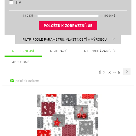
TIP
149
Kč
1990
Kč
POLOŽEK K ZOBRAZENÍ:
85
FILTR PODLE PARAMETRŮ, VLASTNOSTÍ A VÝROBCŮ
NEJLEVNĚJŠÍ
NEJDRAŽŠÍ
NEJPRODÁVANĚJŠÍ
ABECEDNĚ
...
1
2
3
5
85
položek celkem