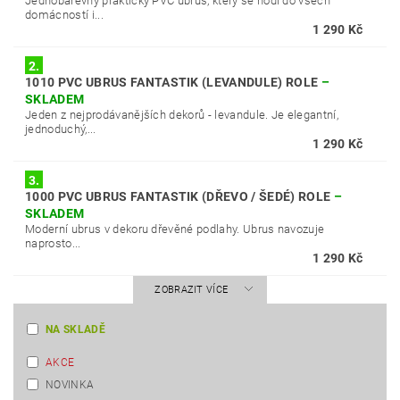
Jednobarevný praktický PVC ubrus, který se hodí do všech
domácností i...
1 290 Kč
2.
1010 PVC UBRUS FANTASTIK (LEVANDULE) ROLE
–
SKLADEM
Jeden z nejprodávanějších dekorů - levandule. Je elegantní,
jednoduchý,...
1 290 Kč
3.
1000 PVC UBRUS FANTASTIK (DŘEVO / ŠEDÉ) ROLE
–
SKLADEM
Moderní ubrus v dekoru dřevěné podlahy. Ubrus navozuje
naprosto...
1 290 Kč
ZOBRAZIT VÍCE
NA SKLADĚ
AKCE
NOVINKA