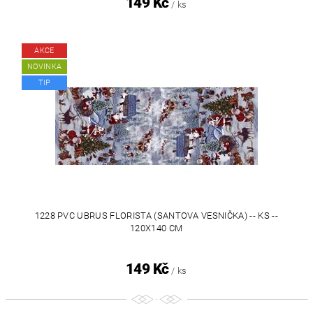
149 Kč
/ ks
AKCE
NOVINKA
TIP
1228 PVC UBRUS FLORISTA (SANTOVA VESNIČKA) -- KS --
120X140 CM
149 Kč
/ ks