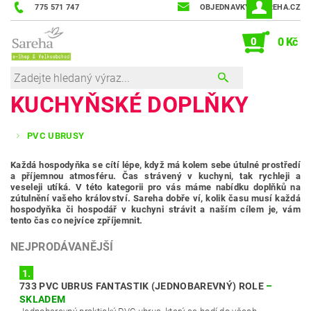
775 571 747
OBJEDNAVKY@SAREHA.CZ
0
0 Kč
KUCHYŇSKÉ DOPLŇKY
PVC UBRUSY
Každá hospodyňka se cítí lépe, když má kolem sebe útulné prostředí
a příjemnou atmosféru. Čas strávený v kuchyni, tak rychleji a
veseleji utíká. V této kategorii pro vás máme nabídku doplňků na
zútulnění vašeho království. Sareha dobře ví, kolik času musí každá
hospodyňka či hospodář v kuchyni strávit a naším cílem je, vám
tento čas co nejvíce zpříjemnit.
NEJPRODÁVANĚJŠÍ
1.
733 PVC UBRUS FANTASTIK (JEDNOBAREVNÝ) ROLE
–
SKLADEM