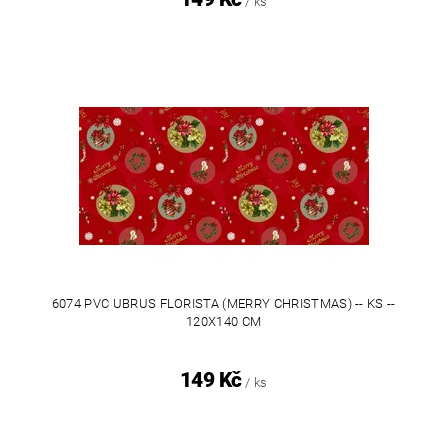
/ ks
6074 PVC UBRUS FLORISTA (MERRY CHRISTMAS) -- KS --
120X140 CM
149 Kč
/ ks