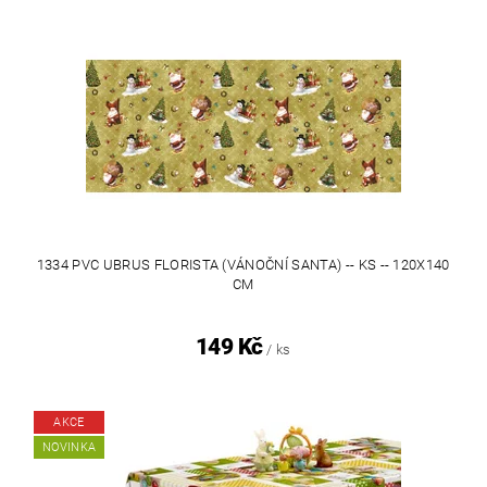
1334 PVC UBRUS FLORISTA (VÁNOČNÍ SANTA) -- KS -- 120X140
CM
149 Kč
/ ks
AKCE
NOVINKA