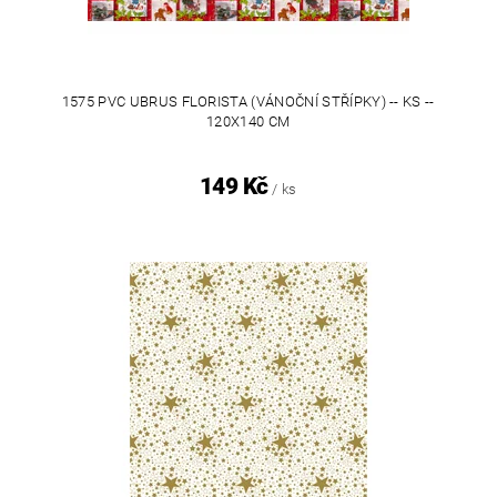
1575 PVC UBRUS FLORISTA (VÁNOČNÍ STŘÍPKY) -- KS --
120X140 CM
149 Kč
/ ks