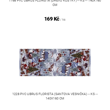
1168 PVC UBRUS FLORISTA (DŘEVO KOSTKY) -- KS -- 140X160
CM
169 Kč
/ ks
1228 PVC UBRUS FLORISTA (SANTOVA VESNIČKA) -- KS --
140X160 CM