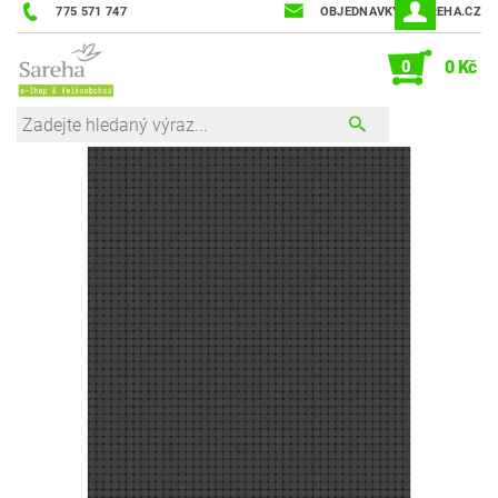
775 571 747
OBJEDNAVKY@SAREHA.CZ
0
0 Kč