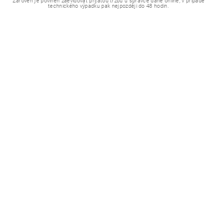
Zároveň je povinen zaevidovat přijatou tržbu u správce daně online; v případě
technického výpadku pak nejpozději do 48 hodin.