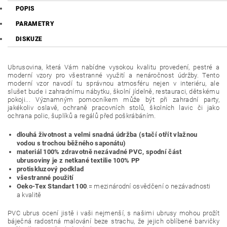
POPIS
PARAMETRY
DISKUZE
Ubrusovina, která Vám nabídne vysokou kvalitu provedení, pestré a
moderní vzory pro všestranné využití a nenáročnost údržby. Tento
moderní vzor navodí tu správnou atmosféru nejen v interiéru, ale
slušet bude i zahradnímu nábytku, školní jídelně, restauraci, dětskému
pokoji... Významným pomocníkem může být při zahradní party,
jakékoliv oslavě, ochraně pracovních stolů, školních lavic či jako
ochrana polic, šuplíků a regálů před poškrábáním.
dlouhá životnost a velmi snadná údržba (stačí otřít vlažnou
vodou s trochou běžného saponátu)
materiál 100% zdravotně nezávadné PVC, spodní část
ubrusoviny je z netkané textilie 100% PP
protiskluzový podklad
všestranné použití
Oeko-Tex Standart 100
.= mezinárodní osvědčení o nezávadnosti
a kvalitě
PVC ubrus ocení jistě i vaši nejmenší, s našimi ubrusy mohou prožít
báječná radostná malování beze strachu, že jejich oblíbené barvičky