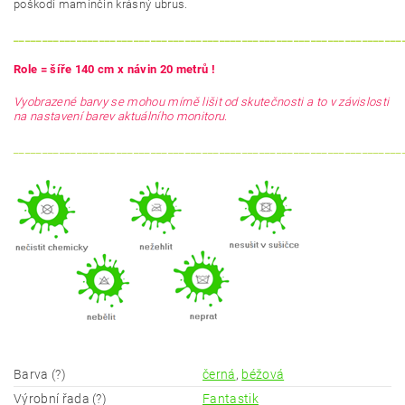
poškodí maminčin krásný ubrus.
____________________________________________________________________
Role = šíře 140 cm x návin 20 metrů !
Vyobrazené barvy se mohou mírně lišit od skutečnosti a to v závislosti
na nastavení barev aktuálního monitoru.
____________________________________________________________________
Barva (?)
černá
,
béžová
Výrobní řada (?)
Fantastik