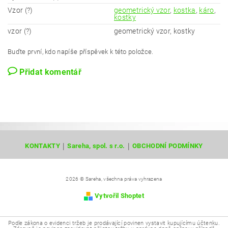
Vzor (?)
geometrický vzor
,
kostka
,
káro
,
kostky
vzor (?)
geometrický vzor, kostky
Buďte první, kdo napíše příspěvek k této položce.
Přidat komentář
|
|
KONTAKTY
Sareha, spol. s r.o.
OBCHODNÍ PODMÍNKY
2026 © Sareha, všechna práva vyhrazena
Vytvořil Shoptet
Podle zákona o evidenci tržeb je prodávající povinen vystavit kupujícímu účtenku.