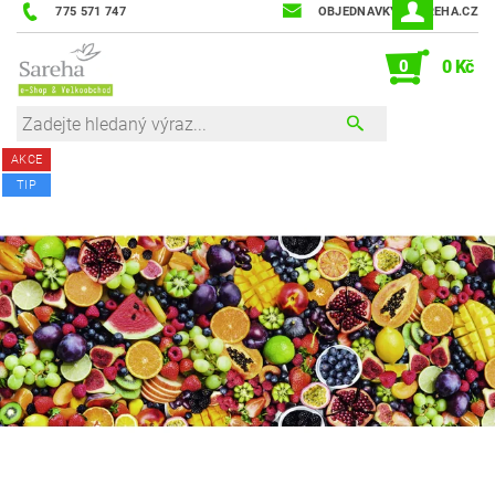
775 571 747
OBJEDNAVKY@SAREHA.CZ
0
0 Kč
AKCE
TIP