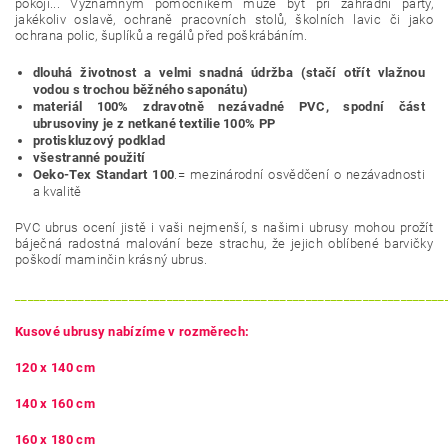
pokoji... Významným pomocníkem může být při zahradní party,
jakékoliv oslavě, ochraně pracovních stolů, školních lavic či jako
ochrana polic, šuplíků a regálů před poškrábáním.
dlouhá životnost a velmi snadná údržba (stačí otřít vlažnou
vodou s trochou běžného saponátu)
materiál 100% zdravotně nezávadné PVC, spodní část
ubrusoviny je z netkané textilie 100% PP
protiskluzový podklad
všestranné použití
Oeko-Tex Standart 100
.= mezinárodní osvědčení o nezávadnosti
a kvalitě
PVC ubrus ocení jistě i vaši nejmenší, s našimi ubrusy mohou prožít
báječná radostná malování beze strachu, že jejich oblíbené barvičky
poškodí maminčin krásný
ubrus.
____________________________________________________________________
Kusové ubrusy nabízíme v rozměrech:
120 x 140 cm
140 x 160 cm
160 x 180 cm