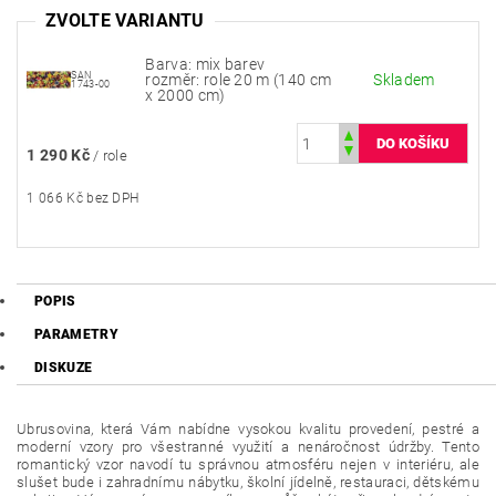
ZVOLTE VARIANTU
Barva: mix barev
SAN
rozměr: role 20 m (140 cm
Skladem
1743-00
x 2000 cm)
1 290 Kč
/ role
1 066 Kč bez DPH
POPIS
PARAMETRY
DISKUZE
Ubrusovina, která Vám nabídne vysokou kvalitu provedení, pestré a
moderní vzory pro všestranné využití a nenáročnost údržby. Tento
romantický vzor navodí tu správnou atmosféru nejen v interiéru, ale
slušet bude i zahradnímu nábytku, školní jídelně, restauraci, dětskému