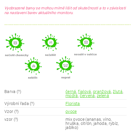
Vyobrazené barvy se mohou mírně lišit od skutečnosti a to v závislosti
na nastavení barev aktuálního monitoru.
____________________________________________________________________
Barva (?)
černá
,
fialová
,
oranžová
,
žlutá
,
modrá
,
červená
,
zelená
Výrobní řada (?)
Florista
Vzor (?)
ovoce
vzor (?)
mix ovoce (ananas, víno,
hruška, citrón, jahoda, rybíz,
jablko)