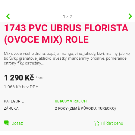
1
z 2
1743 PVC UBRUS FLORISTA
(OVOCE MIX) ROLE
Mix ovoce všeho druhu: papája, mango, víno, jahody, kiwi, maliny, jablko,
borůvky, granátové jablíčko, švestky, mandarinky, broskve, pomeranče,
citróny, fíky, ostružiny...
1 290 Kč
/ role
1 066 Kč bez DPH
KATEGORIE
UBRUSY V ROLÍCH
ZÁRUKA
2 ROKY (ZEMĚ PŮVODU: TURECKO)
Dotaz
Hlídat cenu