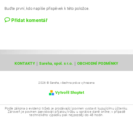
Buďte první, kdo napíše příspěvek k této položce.
Přidat komentář
|
|
KONTAKTY
Sareha, spol. s r.o.
OBCHODNÍ PODMÍNKY
2026 © Sareha, všechna práva vyhrazena
Vytvořil Shoptet
Podle zákona o evidenci tržeb je prodávající povinen vystavit kupujícímu účtenku.
Zároveň je povinen zaevidovat přijatou tržbu u správce daně online; v případě
technického výpadku pak nejpozději do 48 hodin.