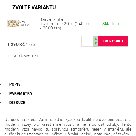
ZVOLTE VARIANTU
Barva: žlutá
NES
rozměr: role 20 m (140 cm
Skladem
1214-01
x 2000 cm)
1 290 Kč
/ role
1 066 Kč bez DPH
POPIS
PARAMETRY
DISKUZE
Ubrusovina, která Vám nabídne vysokou kvalitu provedení, pestré a
moderní vzory pro všestranné využití a nenáročnost údržby. Tento
moderní vzor navodí tu správnou atmosféru nejen v interiéru, ale
slušet bude i zahradnímu nábytku, školní jídelně, restauraci, dětskému