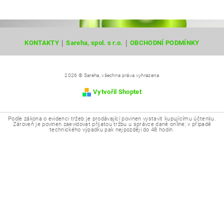
|
|
KONTAKTY
Sareha, spol. s r.o.
OBCHODNÍ PODMÍNKY
2026 © Sareha, všechna práva vyhrazena
Vytvořil Shoptet
Podle zákona o evidenci tržeb je prodávající povinen vystavit kupujícímu účtenku.
Zároveň je povinen zaevidovat přijatou tržbu u správce daně online; v případě
technického výpadku pak nejpozději do 48 hodin.