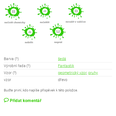
Barva (?)
šedá
Výrobní řada (?)
Fantastik
Vzor (?)
geometrický vzor
,
pruhy
vzor
dřevo
Buďte první, kdo napíše příspěvek k této položce.
Přidat komentář