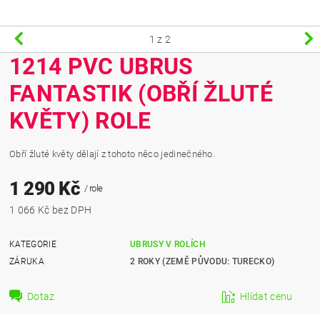
1
z 2
1214 PVC UBRUS
FANTASTIK (OBŘÍ ŽLUTÉ
KVĚTY) ROLE
Obří žluté květy dělají z tohoto něco jedinečného.
1 290 Kč
/ role
1 066 Kč bez DPH
KATEGORIE
UBRUSY V ROLÍCH
ZÁRUKA
2 ROKY (ZEMĚ PŮVODU: TURECKO)
Dotaz
Hlídat cenu