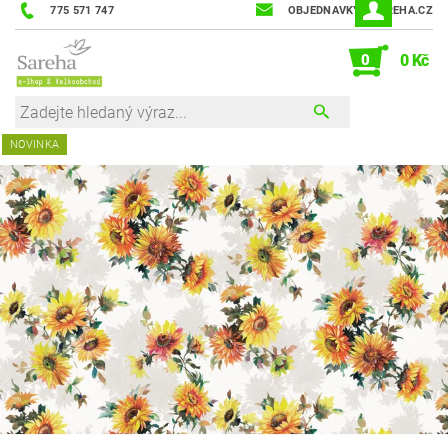
775 571 747
OBJEDNAVKY@SAREHA.CZ
0
0 Kč
NOVINKA