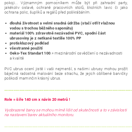
pokoji... Významným pomocníkem může být při zahradní party,
jakékoliv oslavě, ochraně pracovních stolů, školních lavic či jako
ochrana polic, šuplíků a regálů před poškrábáním.
dlouhá životnost a velmi snadná údržba (stačí otřít vlažnou
vodou s trochou běžného saponátu)
materiál 100% zdravotně nezávadné PVC, spodní část
ubrusoviny je z netkané textilie 100% PP
protiskluzový podklad
všestranné použití
Oeko-Tex Standart 100
.= mezinárodní osvědčení o nezávadnosti
a kvalitě
PVC ubrus ocení jistě i vaši nejmenší, s našimi ubrusy mohou prožít
báječná radostná malování beze strachu, že jejich oblíbené barvičky
poškodí maminčin krásný ubrus.
____________________________________________________________________
Role = šíře 140 cm x návin 20 metrů !
Vyobrazené barvy se mohou mírně lišit od skutečnosti a to v závislosti
na nastavení barev aktuálního monitoru.
____________________________________________________________________