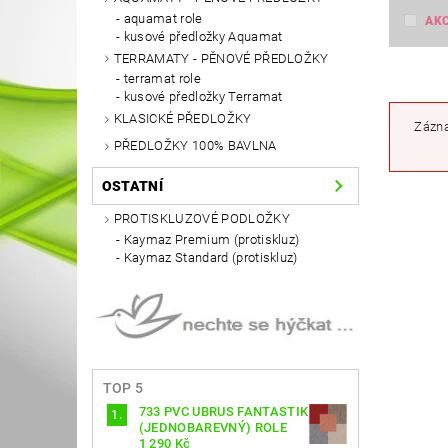
aquamat role
AK
kusové předložky Aquamat
TERRAMATY - PĚNOVÉ PŘEDLOŽKY
terramat role
kusové předložky Terramat
KLASICKÉ PŘEDLOŽKY
Zázna
PŘEDLOŽKY 100% BAVLNA
OSTATNÍ
PROTISKLUZOVÉ PODLOŽKY
Kaymaz Premium (protiskluz)
Kaymaz Standard (protiskluz)
TOP 5
733 PVC UBRUS FANTASTIK
(JEDNOBAREVNÝ) ROLE
1 290 Kč