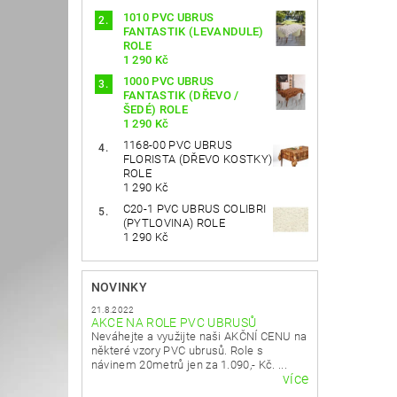
1010 PVC UBRUS
FANTASTIK (LEVANDULE)
ROLE
1 290 Kč
1000 PVC UBRUS
FANTASTIK (DŘEVO /
ŠEDÉ) ROLE
1 290 Kč
1168-00 PVC UBRUS
FLORISTA (DŘEVO KOSTKY)
ROLE
1 290 Kč
C20-1 PVC UBRUS COLIBRI
(PYTLOVINA) ROLE
1 290 Kč
NOVINKY
21.8.2022
AKCE NA ROLE PVC UBRUSŮ
Neváhejte a využijte naši AKČNÍ CENU na
některé vzory PVC ubrusů. Role s
návinem 20metrů jen za 1.090,- Kč. ...
více