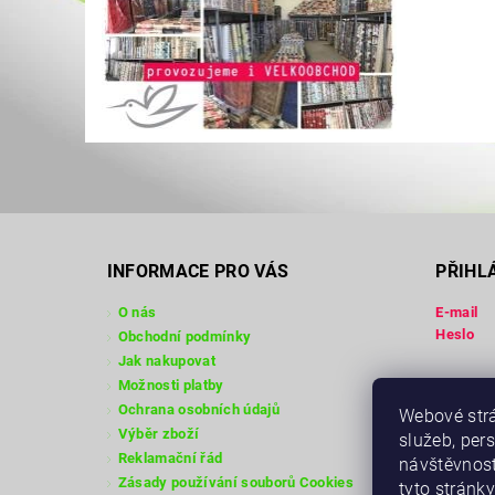
INFORMACE PRO VÁS
PŘIHL
O nás
E-mail
Heslo
Obchodní podmínky
Jak nakupovat
Možnosti platby
Registra
Ochrana osobních údajů
Webové strá
Zapomen
Výběr zboží
služeb, per
Reklamační řád
návštěvnost
Zásady používání souborů Cookies
tyto stránky