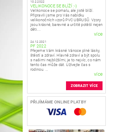
10.2.2022
VELIKONOCE SE BLÍŽÍ :-)
Velikonoce se pomalu, ale jistě blíží.
Připravili jsme pro Vás nabídku
velikonočních vzorů PVC UBRUSŮ. Vzory
jsou krásné, barevné a určitě potěší nejen
děti....
více
24.12.2021
PF 2022
Přejeme Vám krásné Vánoce plné lásky,
štěstí a zdraví. Hlavně zdraví a být spolu
s našimi nejbližšími, je to nejvíc, co nám
tento čas může dát. Užívejte čas s
rodinou. ...
více
ZOBRAZIT VÍCE
PŘIJÍMÁME ONLINE PLATBY