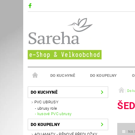
DO KUCHYNĚ
DO KOUPELNY
O
VELKOOBCHOD SAREHA
Do k
DO KUCHYNĚ
PVC UBRUSY
ŠED
ubrusy role
kusové PVC ubrusy
DO KOUPELNY
NA 
AQUAMATY - PĚNOVÉ PŘEDLOŽKY