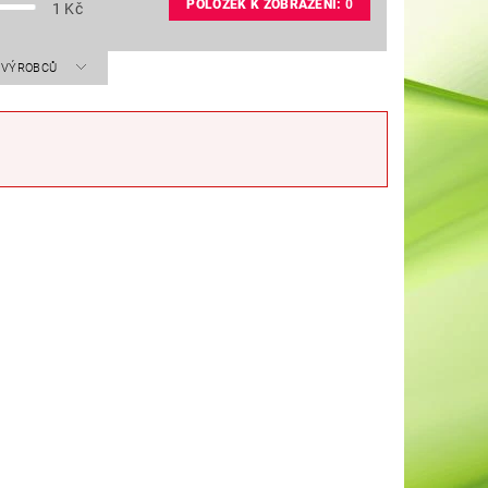
POLOŽEK K ZOBRAZENÍ:
0
1
Kč
A VÝROBCŮ