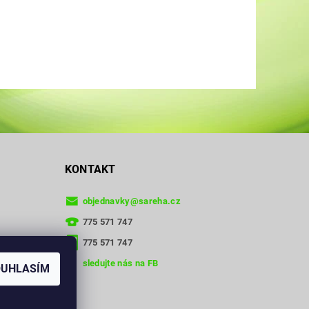
KONTAKT
objednavky
@
sareha.cz
775 571 747
775 571 747
sledujte nás na FB
OUHLASÍM