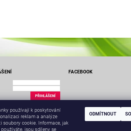
ÁŠENÍ
FACEBOOK
ce
nky používají k poskytování
uté heslo
ODMÍTNOUT
S
sonalizaci reklam a analýze
i soubory cookie. Informace, jak
 používáte, jsou sdíleny se