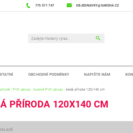
775 571 747
OBJEDNAVKY@SAREHA.CZ
STATNÍ
OBCHODNÍ PODMÍNKY
NAPIŠTE NÁM
KON
uchyně
PVC ubrusy
kusové PVC ubrusy
šedá příroda 120x140 cm
Á PŘÍRODA 120X140 CM
SKLADĚ