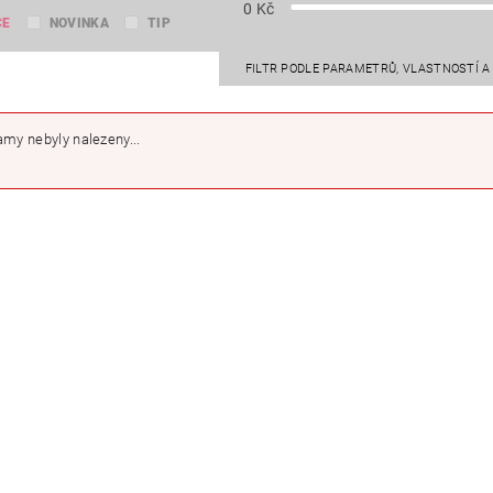
0
Kč
CE
NOVINKA
TIP
FILTR PODLE PARAMETRŮ, VLASTNOSTÍ 
my nebyly nalezeny...