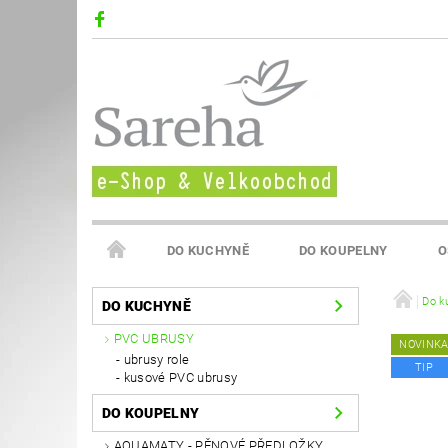
DO KUCHYNĚ
DO KOUPELNY
O
VELKOOBCHOD SAREHA
Do k
DO KUCHYNĚ
PVC UBRUSY
NOVINK
ubrusy role
TIP
kusové PVC ubrusy
DO KOUPELNY
AQUAMATY - PĚNOVÉ PŘEDLOŽKY