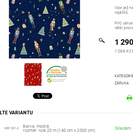
Vzor jež n
vojáčků.
PVC ubrusy
větší provo
1 29
KATEGORI
ZÁRUKA
LTE VARIANTU
Barva: modrá
Skladem
NES 1201-2
rozměr: role 20 m (140 cm x 2000 cm)