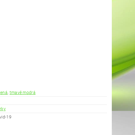
vená
,
tmavě modrá
rky
vid-19