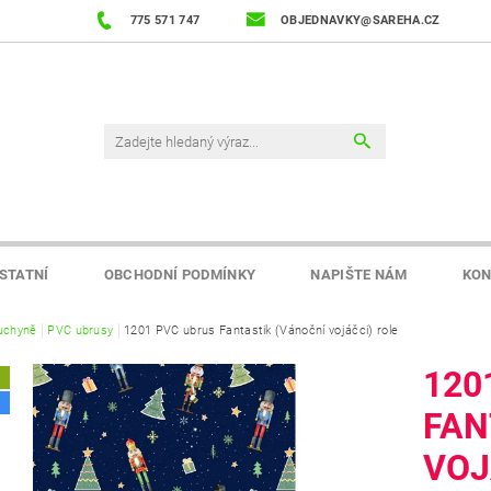
775 571 747
OBJEDNAVKY@SAREHA.CZ
STATNÍ
OBCHODNÍ PODMÍNKY
NAPIŠTE NÁM
KON
uchyně
PVC ubrusy
1201 PVC ubrus Fantastik (Vánoční vojáčci) role
120
A
FAN
VOJ