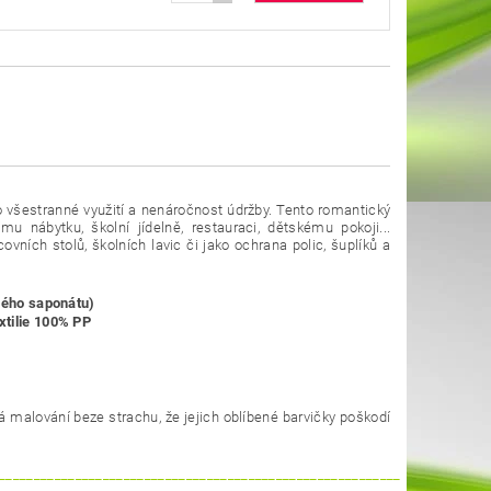
o všestranné využití a nenáročnost údržby. Tento romantický
u nábytku, školní jídelně, restauraci, dětskému pokoji...
ních stolů, školních lavic či jako ochrana polic, šuplíků a
žného saponátu)
xtilie 100% PP
á malování beze strachu, že jejich oblíbené barvičky poškodí
__________________________________________________________