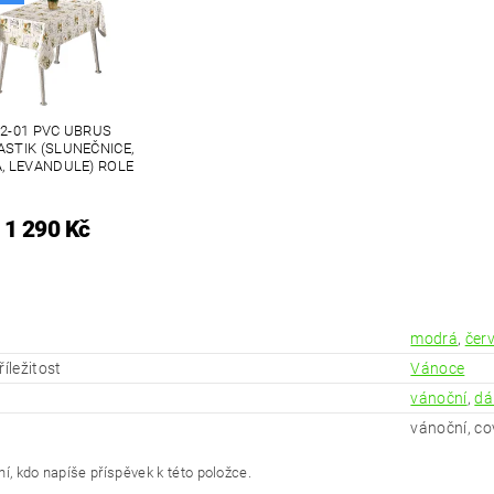
2-01 PVC UBRUS
ASTIK (SLUNEČNICE,
A, LEVANDULE) ROLE
1 290 Kč
modrá
,
čer
říležitost
Vánoce
vánoční
,
dá
vánoční, co
í, kdo napíše příspěvek k této položce.