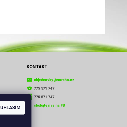
KONTAKT
objednavky
@
sareha.cz
775 571 747
775 571 747
sledujte nás na FB
OUHLASÍM