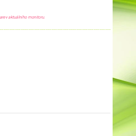
arev aktuálního monitoru.
__________________________________________________________