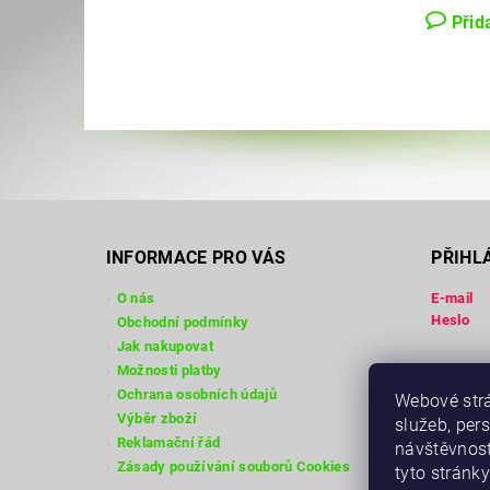
Přid
INFORMACE PRO VÁS
PŘIHL
O nás
E-mail
Heslo
Obchodní podmínky
Jak nakupovat
Možnosti platby
Registra
Ochrana osobních údajů
Webové strá
Zapomen
Výběr zboží
služeb, per
Reklamační řád
návštěvnost
Zásady používání souborů Cookies
tyto stránky