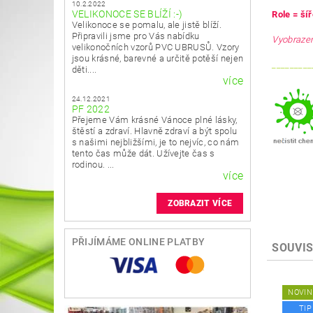
10.2.2022
VELIKONOCE SE BLÍŽÍ :-)
Role = ší
Velikonoce se pomalu, ale jistě blíží.
Připravili jsme pro Vás nabídku
Vyobrazen
velikonočních vzorů PVC UBRUSŮ. Vzory
jsou krásné, barevné a určitě potěší nejen
_________
děti....
více
24.12.2021
PF 2022
Přejeme Vám krásné Vánoce plné lásky,
štěstí a zdraví. Hlavně zdraví a být spolu
s našimi nejbližšími, je to nejvíc, co nám
tento čas může dát. Užívejte čas s
rodinou. ...
více
ZOBRAZIT VÍCE
PŘIJÍMÁME ONLINE PLATBY
SOUVIS
NOVIN
TIP