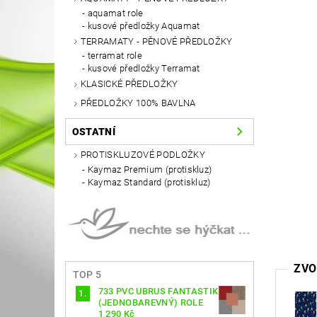
aquamat role
kusové předložky Aquamat
TERRAMATY - PĚNOVÉ PŘEDLOŽKY
terramat role
kusové předložky Terramat
KLASICKÉ PŘEDLOŽKY
PŘEDLOŽKY 100% BAVLNA
OSTATNÍ
PROTISKLUZOVÉ PODLOŽKY
Kaymaz Premium (protiskluz)
Kaymaz Standard (protiskluz)
ZVO
TOP 5
733 PVC UBRUS FANTASTIK
(JEDNOBAREVNÝ) ROLE
1 290 Kč