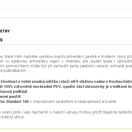
ETRY
ZE
a, která Vám nabídne vysokou kvalitu provedení, pestré a moderní vzory pr
dí tu správnou atmosféru nejen v interiéru, ale slušet bude i zahradním
 pomocníkem může být při zahradní party, jakékoliv oslavě, ochraně pracov
ed poškrábáním.
 životnost a velmi snadná údržba (stačí otřít vlažnou vodou s trochou bě
ál 100% zdravotně nezávadné PVC, spodní část ubrusoviny je z netkané te
kluzový podklad
anné použití
ex Standart 100
.= mezinárodní osvědčení o nezávadnosti a kvalitě
 ocení jistě i vaši nejmenší, s našimi ubrusy mohou prožít báječná radostn
 krásný ubrus.
_______________________________________________________________________