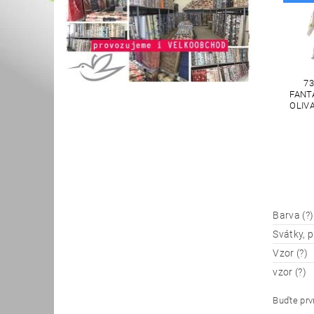
73
FANT
OLIV
Barva (?)
Svátky, p
Vzor (?)
vzor (?)
Buďte prvn