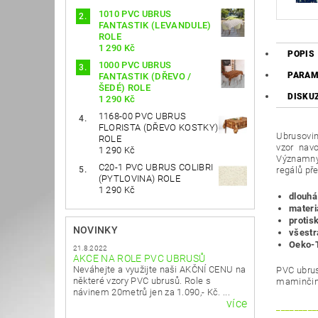
1010 PVC UBRUS
FANTASTIK (LEVANDULE)
ROLE
1 290 Kč
POPIS
1000 PVC UBRUS
PARAM
FANTASTIK (DŘEVO /
ŠEDÉ) ROLE
DISKU
1 290 Kč
1168-00 PVC UBRUS
FLORISTA (DŘEVO KOSTKY)
Ubrusovin
ROLE
vzor navo
1 290 Kč
Významným
C20-1 PVC UBRUS COLIBRI
regálů př
(PYTLOVINA) ROLE
1 290 Kč
dlouhá
materi
protis
NOVINKY
všestr
Oeko-T
21.8.2022
AKCE NA ROLE PVC UBRUSŮ
Neváhejte a využijte naši AKČNÍ CENU na
PVC ubrus
některé vzory PVC ubrusů. Role s
maminčin
návinem 20metrů jen za 1.090,- Kč. ...
více
_________