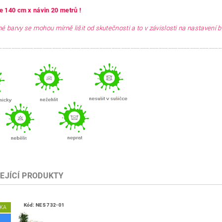
ře 140 cm x návin 20 metrů !
é barvy se mohou mírně lišit od skutečnosti a to v závislosti na nastavení b
_______________________________________________________________________
EJÍCÍ PRODUKTY
Kód:
NES 732-01
KA