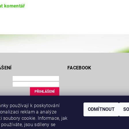
at komentář
ÁŠENÍ
FACEBOOK
ce
nky používají k poskytování
uté heslo
ODMÍTNOUT
S
sonalizaci reklam a analýze
i soubory cookie. Informace, jak
 používáte, jsou sdíleny se