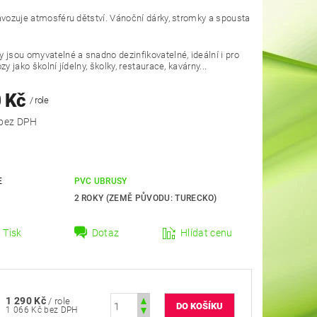
avozuje atmosféru dětství. Vánoční dárky, stromky a spousta
 jsou omyvatelné a snadno dezinfikovatelné, ideální i pro
zy jako školní jídelny, školky, restaurace, kavárny...
0 Kč
/ role
1 066 Kč bez DPH
E
PVC UBRUSY
2 ROKY (ZEMĚ PŮVODU: TURECKO)
Tisk
Dotaz
Hlídat cenu
1 290 Kč
/ role
1 066 Kč bez DPH