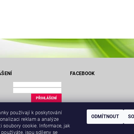
ÁŠENÍ
FACEBOOK
ce
nky používají k poskytování
uté heslo
ODMÍTNOUT
S
sonalizaci reklam a analýze
i soubory cookie. Informace, jak
 používáte, jsou sdíleny se