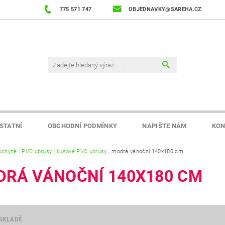
775 571 747
OBJEDNAVKY@SAREHA.CZ
STATNÍ
OBCHODNÍ PODMÍNKY
NAPIŠTE NÁM
KON
uchyně
PVC ubrusy
kusové PVC ubrusy
modrá vánoční 140x180 cm
RÁ VÁNOČNÍ 140X180 CM
SKLADĚ