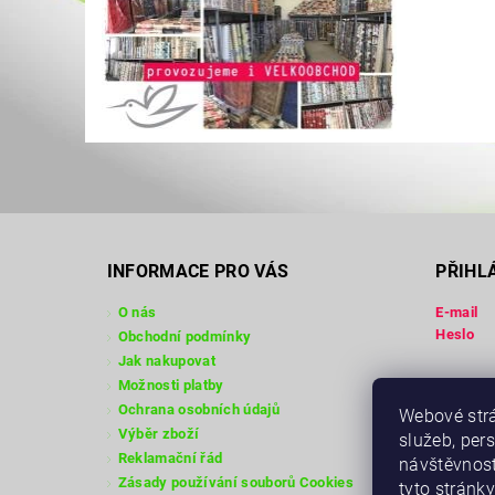
INFORMACE PRO VÁS
PŘIHL
O nás
E-mail
Heslo
Obchodní podmínky
Jak nakupovat
Možnosti platby
Registra
Ochrana osobních údajů
Webové strá
Zapomen
Výběr zboží
služeb, per
Reklamační řád
návštěvnost
Zásady používání souborů Cookies
tyto stránky