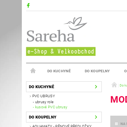
DO KUCHYNĚ
DO KOUPELNY
O
VELKOOBCHOD SAREHA
Do k
DO KUCHYNĚ
PVC UBRUSY
MOD
ubrusy role
kusové PVC ubrusy
DO KOUPELNY
NA 
AQUAMATY - PĚNOVÉ PŘEDLOŽKY