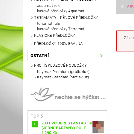
aquamat role
AK
kusové předložky Aquamat
TERRAMATY - PĚNOVÉ PŘEDLOŽKY
terramat role
kusové předložky Terramat
KLASICKÉ PŘEDLOŽKY
Zázna
PŘEDLOŽKY 100% BAVLNA
OSTATNÍ
PROTISKLUZOVÉ PODLOŽKY
Kaymaz Premium (protiskluz)
Kaymaz Standard (protiskluz)
TOP 5
733 PVC UBRUS FANTASTIK
(JEDNOBAREVNÝ) ROLE
1 290 Kč