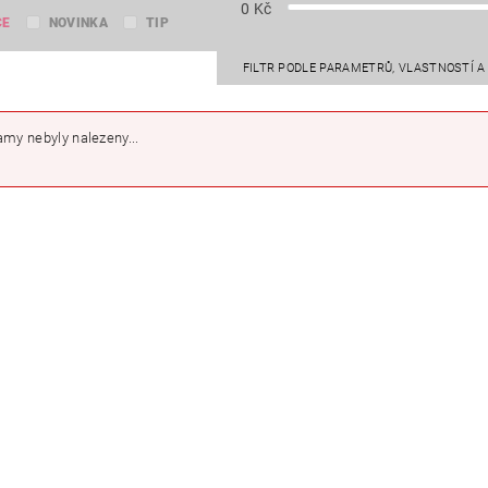
0
Kč
CE
NOVINKA
TIP
FILTR PODLE PARAMETRŮ, VLASTNOSTÍ 
my nebyly nalezeny...