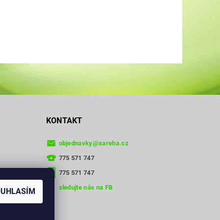
KONTAKT
objednavky
@
sareha.cz
775 571 747
775 571 747
sledujte nás na FB
OUHLASÍM