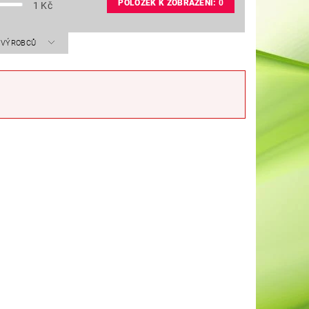
POLOŽEK K ZOBRAZENÍ:
0
1
Kč
A VÝROBCŮ