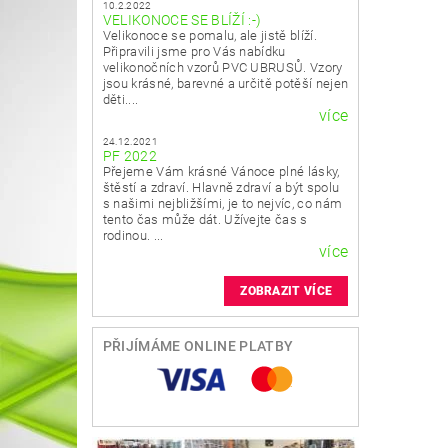
10.2.2022
VELIKONOCE SE BLÍŽÍ :-)
Velikonoce se pomalu, ale jistě blíží.
Připravili jsme pro Vás nabídku
velikonočních vzorů PVC UBRUSŮ. Vzory
jsou krásné, barevné a určitě potěší nejen
děti....
více
24.12.2021
PF 2022
Přejeme Vám krásné Vánoce plné lásky,
štěstí a zdraví. Hlavně zdraví a být spolu
s našimi nejbližšími, je to nejvíc, co nám
tento čas může dát. Užívejte čas s
rodinou. ...
více
ZOBRAZIT VÍCE
PŘIJÍMÁME ONLINE PLATBY