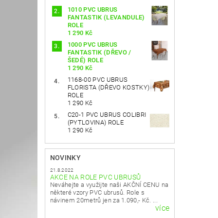
1010 PVC UBRUS
FANTASTIK (LEVANDULE)
ROLE
1 290 Kč
1000 PVC UBRUS
FANTASTIK (DŘEVO /
ŠEDÉ) ROLE
1 290 Kč
1168-00 PVC UBRUS
FLORISTA (DŘEVO KOSTKY)
ROLE
1 290 Kč
C20-1 PVC UBRUS COLIBRI
(PYTLOVINA) ROLE
1 290 Kč
NOVINKY
21.8.2022
AKCE NA ROLE PVC UBRUSŮ
Neváhejte a využijte naši AKČNÍ CENU na
některé vzory PVC ubrusů. Role s
návinem 20metrů jen za 1.090,- Kč. ...
více