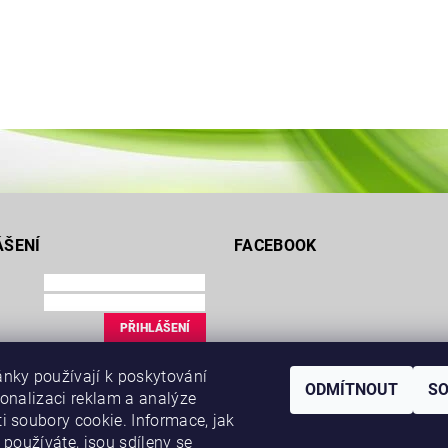
ÁŠENÍ
FACEBOOK
ce
nky používají k poskytování
uté heslo
ODMÍTNOUT
S
sonalizaci reklam a analýze
i soubory cookie. Informace, jak
 používáte, jsou sdíleny se