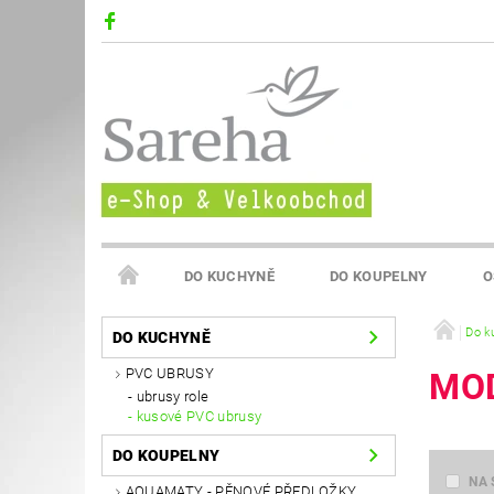
DO KUCHYNĚ
DO KOUPELNY
O
VELKOOBCHOD SAREHA
Do k
DO KUCHYNĚ
PVC UBRUSY
MOD
ubrusy role
kusové PVC ubrusy
DO KOUPELNY
NA 
AQUAMATY - PĚNOVÉ PŘEDLOŽKY