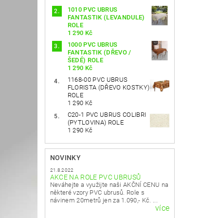
1010 PVC UBRUS
FANTASTIK (LEVANDULE)
ROLE
1 290 Kč
1000 PVC UBRUS
FANTASTIK (DŘEVO /
ŠEDÉ) ROLE
1 290 Kč
1168-00 PVC UBRUS
FLORISTA (DŘEVO KOSTKY)
ROLE
1 290 Kč
C20-1 PVC UBRUS COLIBRI
(PYTLOVINA) ROLE
1 290 Kč
NOVINKY
21.8.2022
AKCE NA ROLE PVC UBRUSŮ
Neváhejte a využijte naši AKČNÍ CENU na
některé vzory PVC ubrusů. Role s
návinem 20metrů jen za 1.090,- Kč. ...
více