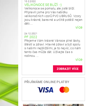
10.2.2022
VELIKONOCE SE BLÍŽÍ :-)
Velikonoce se pomalu, ale jistě blíží.
Připravili jsme pro Vás nabídku
velikonočních vzorů PVC UBRUSŮ. Vzory
jsou krásné, barevné a určitě potěší nejen
děti....
více
24.12.2021
PF 2022
Přejeme Vám krásné Vánoce plné lásky,
štěstí a zdraví. Hlavně zdraví a být spolu
s našimi nejbližšími, je to nejvíc, co nám
tento čas může dát. Užívejte čas s
rodinou. ...
více
ZOBRAZIT VÍCE
PŘIJÍMÁME ONLINE PLATBY