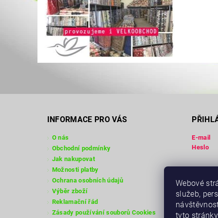
INFORMACE PRO VÁS
PŘIHL
O nás
E-mail
Heslo
Obchodní podmínky
Jak nakupovat
Možnosti platby
Registra
Ochrana osobních údajů
Webové strá
Zapomen
Výběr zboží
služeb, per
Reklamační řád
návštěvnost
Zásady používání souborů Cookies
tyto stránky