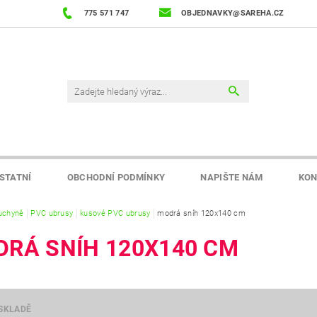
775 571 747
OBJEDNAVKY@SAREHA.CZ
STATNÍ
OBCHODNÍ PODMÍNKY
NAPIŠTE NÁM
KON
uchyně
PVC ubrusy
kusové PVC ubrusy
modrá sníh 120x140 cm
RÁ SNÍH 120X140 CM
SKLADĚ