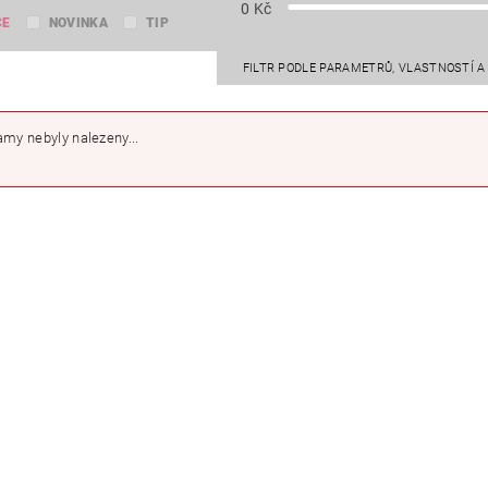
0
Kč
CE
NOVINKA
TIP
FILTR PODLE PARAMETRŮ, VLASTNOSTÍ 
my nebyly nalezeny...