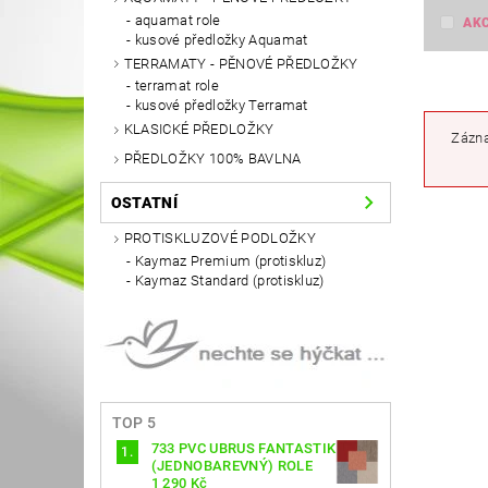
aquamat role
AK
kusové předložky Aquamat
TERRAMATY - PĚNOVÉ PŘEDLOŽKY
terramat role
kusové předložky Terramat
KLASICKÉ PŘEDLOŽKY
Zázna
PŘEDLOŽKY 100% BAVLNA
OSTATNÍ
PROTISKLUZOVÉ PODLOŽKY
Kaymaz Premium (protiskluz)
Kaymaz Standard (protiskluz)
TOP 5
733 PVC UBRUS FANTASTIK
(JEDNOBAREVNÝ) ROLE
1 290 Kč