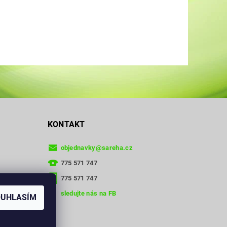
KONTAKT
objednavky
@
sareha.cz
775 571 747
775 571 747
sledujte nás na FB
OUHLASÍM