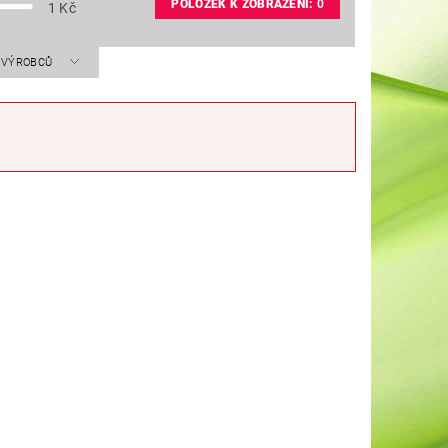
POLOŽEK K ZOBRAZENÍ:
0
1
Kč
A VÝROBCŮ