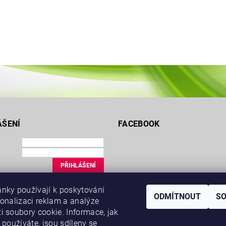
ÁŠENÍ
FACEBOOK
ce
nky používají k poskytování
uté heslo
ODMÍTNOUT
S
sonalizaci reklam a analýze
i soubory cookie. Informace, jak
 používáte, jsou sdíleny se