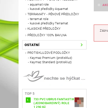
aquamat role
AK
kusové předložky Aquamat
TERRAMATY - PĚNOVÉ PŘEDLOŽKY
terramat role
kusové předložky Terramat
KLASICKÉ PŘEDLOŽKY
Zázna
PŘEDLOŽKY 100% BAVLNA
OSTATNÍ
PROTISKLUZOVÉ PODLOŽKY
Kaymaz Premium (protiskluz)
Kaymaz Standard (protiskluz)
TOP 5
733 PVC UBRUS FANTASTIK
(JEDNOBAREVNÝ) ROLE
1 290 Kč