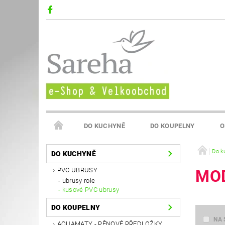
DO KUCHYNĚ
DO KOUPELNY
O
VELKOOBCHOD SAREHA
Do k
DO KUCHYNĚ
PVC UBRUSY
MOD
ubrusy role
kusové PVC ubrusy
DO KOUPELNY
NA 
AQUAMATY - PĚNOVÉ PŘEDLOŽKY