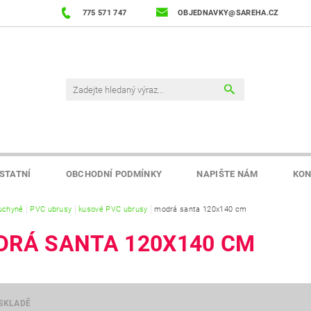
775 571 747
OBJEDNAVKY@SAREHA.CZ
STATNÍ
OBCHODNÍ PODMÍNKY
NAPIŠTE NÁM
KON
uchyně
PVC ubrusy
kusové PVC ubrusy
modrá santa 120x140 cm
RÁ SANTA 120X140 CM
SKLADĚ