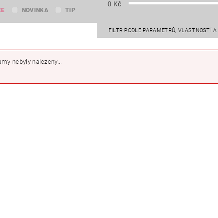
0
Kč
CE
NOVINKA
TIP
FILTR PODLE PARAMETRŮ, VLASTNOSTÍ 
my nebyly nalezeny...