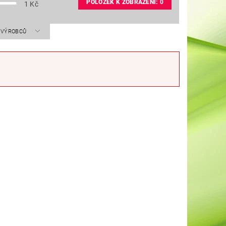
POLOŽEK K ZOBRAZENÍ:
0
1
Kč
A VÝROBCŮ