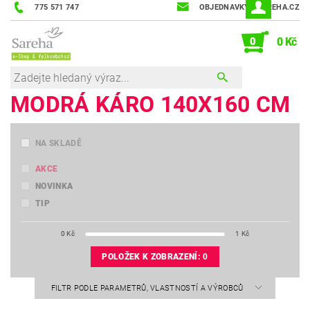
775 571 747
OBJEDNAVKY@SAREHA.CZ
0
0 Kč
MODRÁ KÁRO 140X160 CM
NA SKLADĚ
AKCE
NOVINKA
TIP
0
Kč
1
Kč
POLOŽEK K ZOBRAZENÍ:
0
FILTR PODLE PARAMETRŮ, VLASTNOSTÍ A VÝROBCŮ