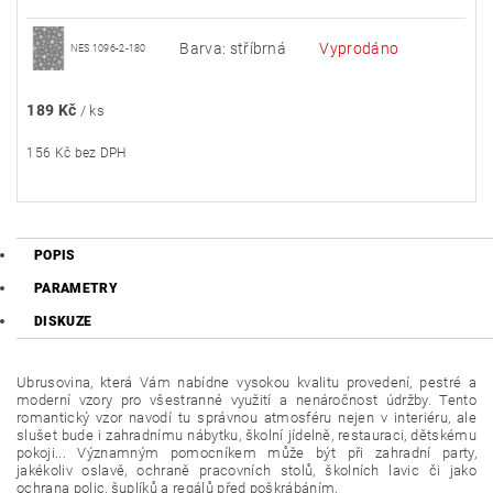
Barva: stříbrná
Vyprodáno
NES 1096-2-180
189 Kč
/ ks
156 Kč bez DPH
POPIS
PARAMETRY
DISKUZE
Ubrusovina, která Vám nabídne vysokou kvalitu provedení, pestré a
moderní vzory pro všestranné využití a nenáročnost údržby. Tento
romantický vzor navodí tu správnou atmosféru nejen v interiéru, ale
slušet bude i zahradnímu nábytku, školní jídelně, restauraci, dětskému
pokoji... Významným pomocníkem může být při zahradní party,
jakékoliv oslavě, ochraně pracovních stolů, školních lavic či jako
ochrana polic, šuplíků a regálů před poškrábáním.