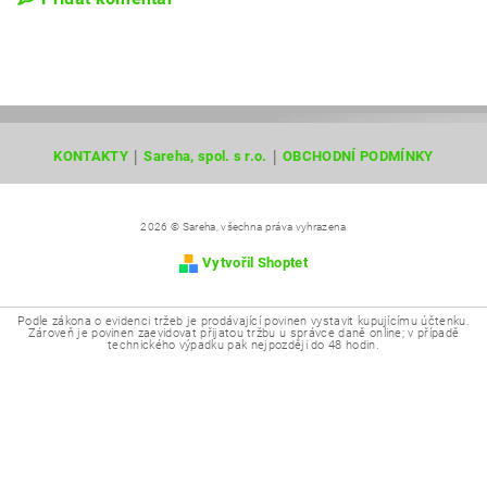
|
|
KONTAKTY
Sareha, spol. s r.o.
OBCHODNÍ PODMÍNKY
2026 © Sareha, všechna práva vyhrazena
Vytvořil Shoptet
Podle zákona o evidenci tržeb je prodávající povinen vystavit kupujícímu účtenku.
Zároveň je povinen zaevidovat přijatou tržbu u správce daně online; v případě
technického výpadku pak nejpozději do 48 hodin.