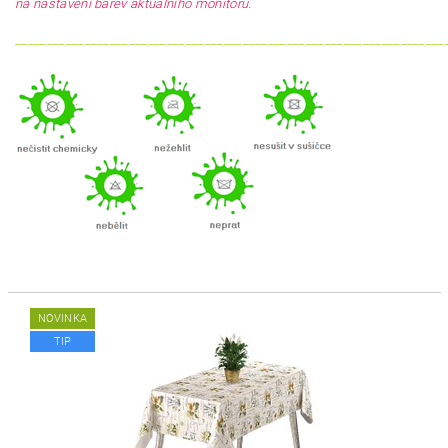
na nastavení barev aktuálního monitoru.
____________________________________________________________________
NOVINKA
TIP