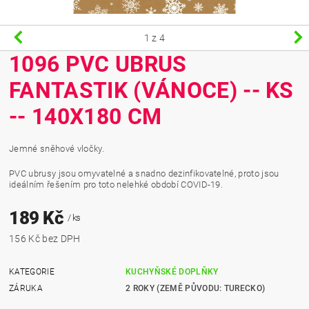
1
z 4
1096 PVC UBRUS
FANTASTIK (VÁNOCE) -- KS
-- 140X180 CM
Jemné sněhové vločky.
PVC ubrusy jsou omyvatelné a snadno dezinfikovatelné, proto jsou
ideálním řešením pro toto nelehké období COVID-19.
189 Kč
/ ks
156 Kč bez DPH
KATEGORIE
KUCHYŇSKÉ DOPLŇKY
ZÁRUKA
2 ROKY (ZEMĚ PŮVODU: TURECKO)