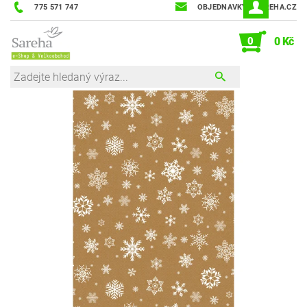
775 571 747
OBJEDNAVKY@SAREHA.CZ
0
0 Kč