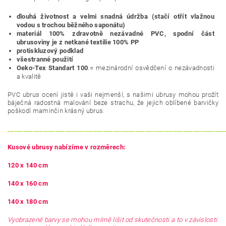
dlouhá životnost a velmi snadná údržba (stačí otřít vlažnou
vodou s trochou běžného saponátu)
materiál 100% zdravotně nezávadné PVC, spodní část
ubrusoviny je z netkané textilie 100% PP
protiskluzový podklad
všestranné použití
Oeko-Tex Standart 100
.= mezinárodní osvědčení o nezávadnosti
a kvalitě
PVC ubrus ocení jistě i vaši nejmenší, s našimi ubrusy mohou prožít
báječná radostná malování beze strachu, že jejich oblíbené barvičky
poškodí maminčin krásný ubrus.
____________________________________________________________________
Kusové ubrusy nabízíme v rozměrech:
120 x 140 cm
140 x 160 cm
140 x 180 cm
Vyobrazené barvy se mohou mírně lišit od skutečnosti a to v závislosti