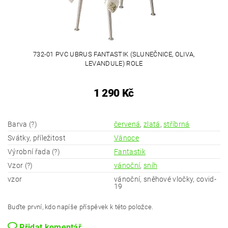
732-01 PVC UBRUS FANTASTIK (SLUNEČNICE, OLIVA,
LEVANDULE) ROLE
1 290 Kč
Barva (?)
červená
,
zlatá
,
stříbrná
Svátky, příležitost
Vánoce
Výrobní řada (?)
Fantastik
Vzor (?)
vánoční
,
sníh
vzor
vánoční, sněhové vločky, covid-
19
Buďte první, kdo napíše příspěvek k této položce.
Přidat komentář