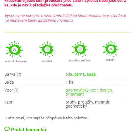
Prodáváme jeden kus (předložka před vanu / sprchu) nebo jako set 2
ks, kde je navíc předložka před toaletu.
Vyobrazené barvy se mohou mírně lišit od skutečnosti a to v závislosti
na nastavení barev aktuálního monitoru.
____________________________________________________________________
Barva (?)
bílá
,
černá
,
šedá
Sada
1 ks
Vzor (?)
geometrický vzor
,
design
,
ornament
vzor
pruhy, proužky, meandr,
geometický
Buďte první, kdo napíše příspěvek k této položce.
Přidat komentář