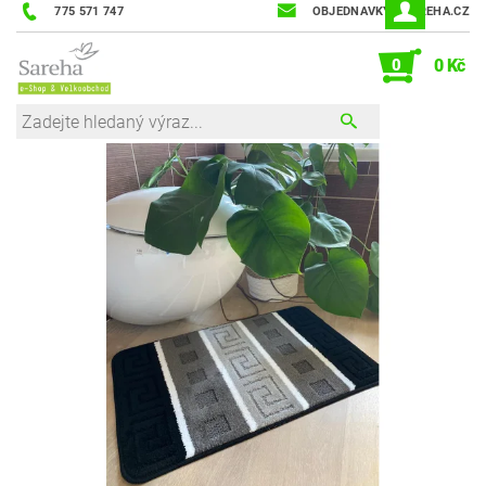
775 571 747
OBJEDNAVKY@SAREHA.CZ
0
0 Kč