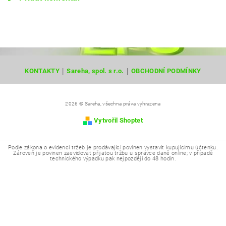
|
|
KONTAKTY
Sareha, spol. s r.o.
OBCHODNÍ PODMÍNKY
2026 © Sareha, všechna práva vyhrazena
Vytvořil Shoptet
Podle zákona o evidenci tržeb je prodávající povinen vystavit kupujícímu účtenku.
Zároveň je povinen zaevidovat přijatou tržbu u správce daně online; v případě
technického výpadku pak nejpozději do 48 hodin.