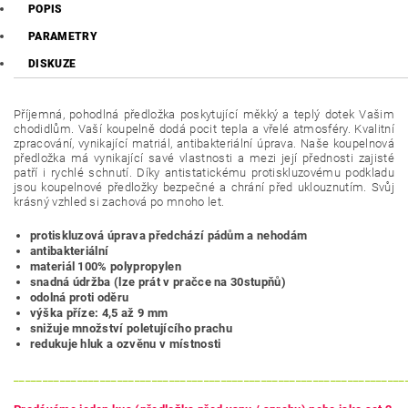
POPIS
PARAMETRY
DISKUZE
Příjemná, pohodlná předložka poskytující měkký a teplý dotek Vašim
chodidlům. Vaší koupelně dodá pocit tepla a vřelé atmosféry. Kvalitní
zpracování, vynikající matriál, antibakteriální úprava. Naše koupelnová
předložka má vynikající savé vlastnosti a mezi její přednosti zajisté
patří i rychlé schnutí. Díky antistatickému protiskluzovému podkladu
jsou koupelnové předložky bezpečné a chrání před uklouznutím. Svůj
krásný vzhled si zachová po mnoho let.
protiskluzová úprava předchází pádům a nehodám
antibakteriální
materiál 100% polypropylen
snadná údržba (lze prát v pračce na 30stupňů)
odolná proti oděru
výška příze: 4,5 až 9 mm
snižuje množství poletujícího prachu
redukuje hluk a ozvěnu v místnosti
____________________________________________________________________