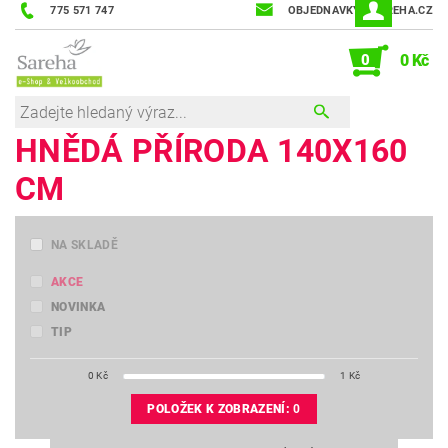
775 571 747
OBJEDNAVKY@SAREHA.CZ
0
0 Kč
HNĚDÁ PŘÍRODA 140X160
CM
NA SKLADĚ
AKCE
NOVINKA
TIP
0
Kč
1
Kč
POLOŽEK K ZOBRAZENÍ:
0