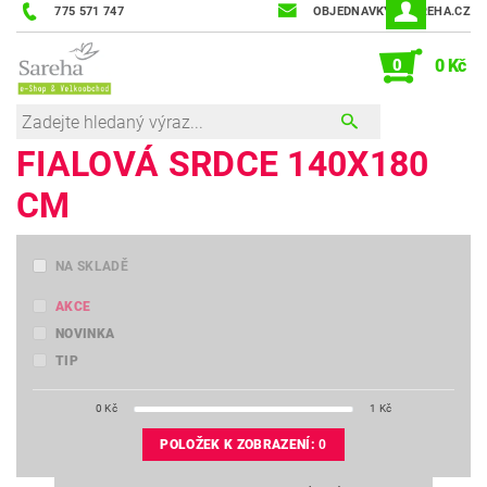
775 571 747
OBJEDNAVKY@SAREHA.CZ
0
0 Kč
FIALOVÁ SRDCE 140X180
CM
NA SKLADĚ
AKCE
NOVINKA
TIP
0
Kč
1
Kč
POLOŽEK K ZOBRAZENÍ:
0