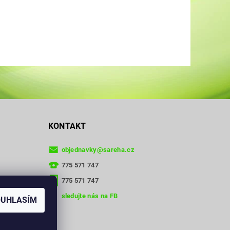
KONTAKT
objednavky
@
sareha.cz
775 571 747
775 571 747
sledujte nás na FB
OUHLASÍM