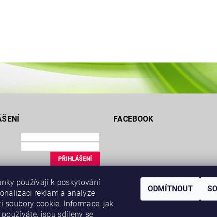
ÁŠENÍ
FACEBOOK
ce
nky používají k poskytování
uté heslo
ODMÍTNOUT
S
sonalizaci reklam a analýze
i soubory cookie. Informace, jak
 používáte, jsou sdíleny se