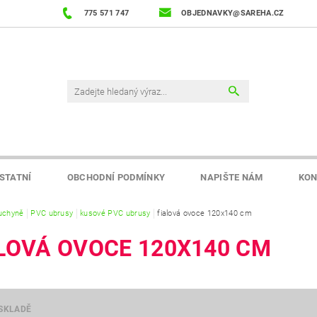
775 571 747
OBJEDNAVKY@SAREHA.CZ
STATNÍ
OBCHODNÍ PODMÍNKY
NAPIŠTE NÁM
KON
uchyně
PVC ubrusy
kusové PVC ubrusy
fialová ovoce 120x140 cm
LOVÁ OVOCE 120X140 CM
SKLADĚ