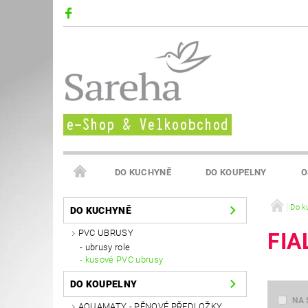
DO KUCHYNĚ
DO KOUPELNY
O
VELKOOBCHOD SAREHA
Do k
DO KUCHYNĚ
PVC UBRUSY
FIA
ubrusy role
kusové PVC ubrusy
DO KOUPELNY
NA 
AQUAMATY - PĚNOVÉ PŘEDLOŽKY