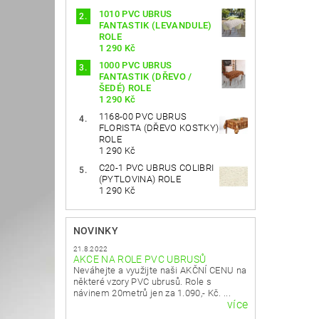
1010 PVC UBRUS
FANTASTIK (LEVANDULE)
ROLE
1 290 Kč
1000 PVC UBRUS
FANTASTIK (DŘEVO /
ŠEDÉ) ROLE
1 290 Kč
1168-00 PVC UBRUS
FLORISTA (DŘEVO KOSTKY)
ROLE
1 290 Kč
C20-1 PVC UBRUS COLIBRI
(PYTLOVINA) ROLE
1 290 Kč
NOVINKY
21.8.2022
AKCE NA ROLE PVC UBRUSŮ
Neváhejte a využijte naši AKČNÍ CENU na
některé vzory PVC ubrusů. Role s
návinem 20metrů jen za 1.090,- Kč. ...
více