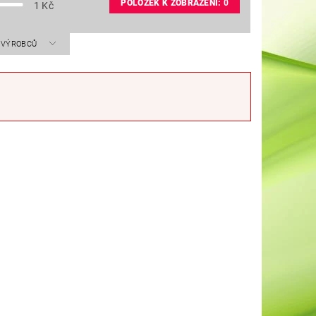
POLOŽEK K ZOBRAZENÍ:
0
1
Kč
A VÝROBCŮ