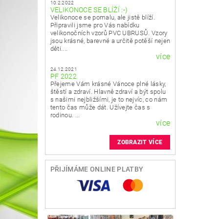
10.2.2022
VELIKONOCE SE BLÍŽÍ :-)
Velikonoce se pomalu, ale jistě blíží.
Připravili jsme pro Vás nabídku
velikonočních vzorů PVC UBRUSŮ. Vzory
jsou krásné, barevné a určitě potěší nejen
děti....
více
24.12.2021
PF 2022
Přejeme Vám krásné Vánoce plné lásky,
štěstí a zdraví. Hlavně zdraví a být spolu
s našimi nejbližšími, je to nejvíc, co nám
tento čas může dát. Užívejte čas s
rodinou. ...
více
ZOBRAZIT VÍCE
PŘIJÍMÁME ONLINE PLATBY