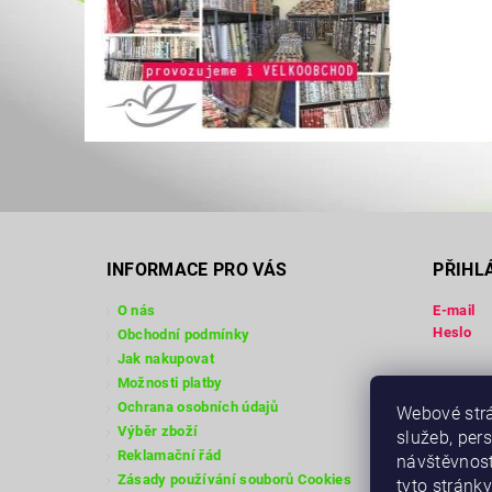
INFORMACE PRO VÁS
PŘIHL
O nás
E-mail
Heslo
Obchodní podmínky
Jak nakupovat
Možnosti platby
Registra
Ochrana osobních údajů
Webové strá
Zapomen
Výběr zboží
služeb, per
Reklamační řád
návštěvnost
Zásady používání souborů Cookies
tyto stránky