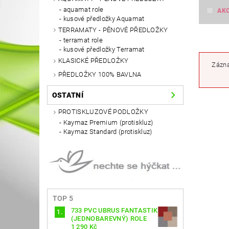
aquamat role
AK
kusové předložky Aquamat
TERRAMATY - PĚNOVÉ PŘEDLOŽKY
terramat role
kusové předložky Terramat
KLASICKÉ PŘEDLOŽKY
Zázna
PŘEDLOŽKY 100% BAVLNA
OSTATNÍ
PROTISKLUZOVÉ PODLOŽKY
Kaymaz Premium (protiskluz)
Kaymaz Standard (protiskluz)
TOP 5
733 PVC UBRUS FANTASTIK
(JEDNOBAREVNÝ) ROLE
1 290 Kč