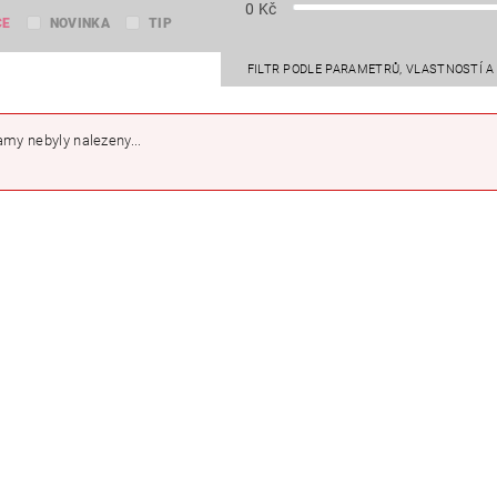
0
Kč
CE
NOVINKA
TIP
FILTR PODLE PARAMETRŮ, VLASTNOSTÍ 
my nebyly nalezeny...