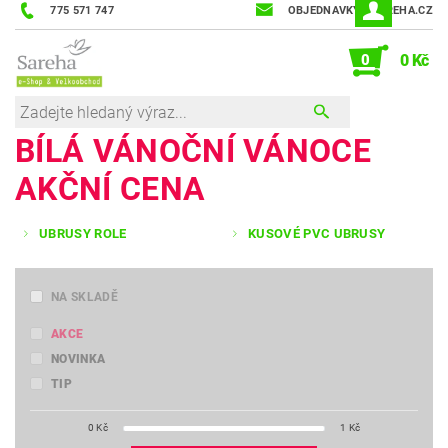
775 571 747
OBJEDNAVKY@SAREHA.CZ
0
0 Kč
BÍLÁ VÁNOČNÍ VÁNOCE
AKČNÍ CENA
UBRUSY ROLE
KUSOVÉ PVC UBRUSY
NA SKLADĚ
AKCE
NOVINKA
TIP
0
Kč
1
Kč