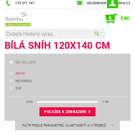
775 571 747
OBJEDNAVKY@SAREHA.CZ
0
0 Kč
BÍLÁ SNÍH 120X140 CM
NA SKLADĚ
AKCE
NOVINKA
TIP
0
Kč
1
Kč
POLOŽEK K ZOBRAZENÍ:
0
FILTR PODLE PARAMETRŮ, VLASTNOSTÍ A VÝROBCŮ