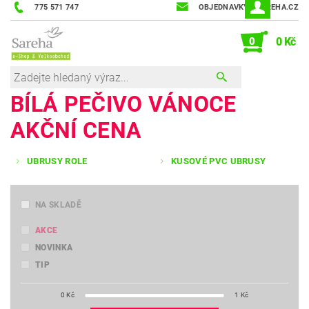
775 571 747
OBJEDNAVKY@SAREHA.CZ
0
0 Kč
BÍLÁ PEČIVO VÁNOCE
AKČNÍ CENA
UBRUSY ROLE
KUSOVÉ PVC UBRUSY
NA SKLADĚ
AKCE
NOVINKA
TIP
0
Kč
1
Kč