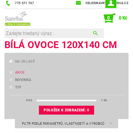
775 571 747
OBJEDNAVKY@SAREHA.CZ
0
0 Kč
BÍLÁ OVOCE 120X140 CM
NA SKLADĚ
AKCE
NOVINKA
TIP
0
Kč
1
Kč
POLOŽEK K ZOBRAZENÍ:
0
FILTR PODLE PARAMETRŮ, VLASTNOSTÍ A VÝROBCŮ