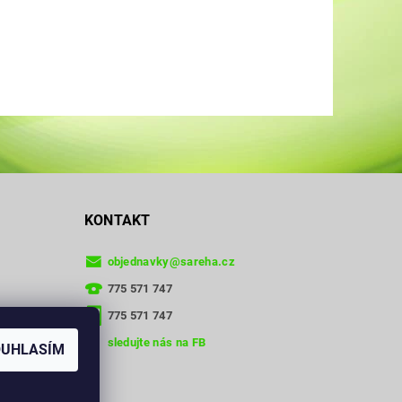
KONTAKT
objednavky
@
sareha.cz
775 571 747
775 571 747
sledujte nás na FB
OUHLASÍM