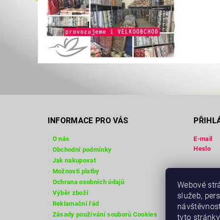
INFORMACE PRO VÁS
PŘIHL
O nás
E-mail
Heslo
Obchodní podmínky
Jak nakupovat
Možnosti platby
Registra
Ochrana osobních údajů
Webové strá
Zapomen
Výběr zboží
služeb, per
Reklamační řád
návštěvnost
Zásady používání souborů Cookies
tyto stránky