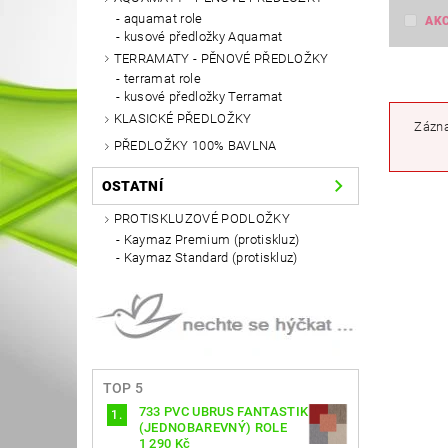
aquamat role
AK
kusové předložky Aquamat
TERRAMATY - PĚNOVÉ PŘEDLOŽKY
terramat role
kusové předložky Terramat
KLASICKÉ PŘEDLOŽKY
Zázna
PŘEDLOŽKY 100% BAVLNA
OSTATNÍ
PROTISKLUZOVÉ PODLOŽKY
Kaymaz Premium (protiskluz)
Kaymaz Standard (protiskluz)
TOP 5
733 PVC UBRUS FANTASTIK
(JEDNOBAREVNÝ) ROLE
1 290 Kč