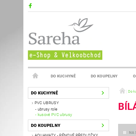
DO KUCHYNĚ
DO KOUPELNY
O
VELKOOBCHOD SAREHA
Do k
DO KUCHYNĚ
PVC UBRUSY
BÍL
ubrusy role
kusové PVC ubrusy
DO KOUPELNY
NA 
AQUAMATY - PĚNOVÉ PŘEDLOŽKY