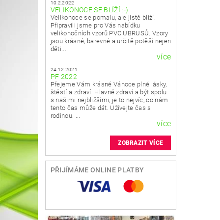
10.2.2022
VELIKONOCE SE BLÍŽÍ :-)
Velikonoce se pomalu, ale jistě blíží.
Připravili jsme pro Vás nabídku
velikonočních vzorů PVC UBRUSŮ. Vzory
jsou krásné, barevné a určitě potěší nejen
děti....
více
24.12.2021
PF 2022
Přejeme Vám krásné Vánoce plné lásky,
štěstí a zdraví. Hlavně zdraví a být spolu
s našimi nejbližšími, je to nejvíc, co nám
tento čas může dát. Užívejte čas s
rodinou. ...
více
ZOBRAZIT VÍCE
PŘIJÍMÁME ONLINE PLATBY