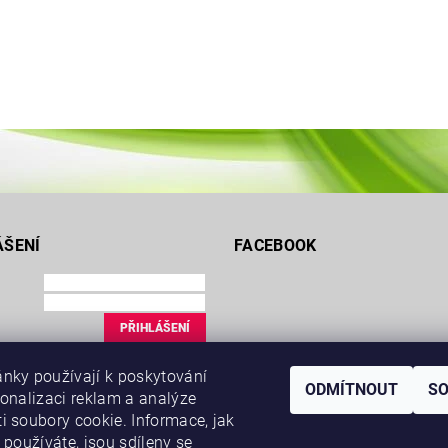
ÁŠENÍ
FACEBOOK
ce
nky používají k poskytování
uté heslo
ODMÍTNOUT
S
sonalizaci reklam a analýze
i soubory cookie. Informace, jak
 používáte, jsou sdíleny se