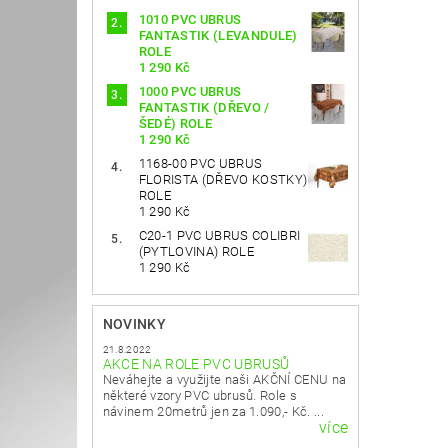
1010 PVC UBRUS
FANTASTIK (LEVANDULE)
ROLE
1 290 Kč
1000 PVC UBRUS
FANTASTIK (DŘEVO /
ŠEDÉ) ROLE
1 290 Kč
1168-00 PVC UBRUS
FLORISTA (DŘEVO KOSTKY)
ROLE
1 290 Kč
C20-1 PVC UBRUS COLIBRI
(PYTLOVINA) ROLE
1 290 Kč
NOVINKY
21.8.2022
AKCE NA ROLE PVC UBRUSŮ
Neváhejte a využijte naši AKČNÍ CENU na
některé vzory PVC ubrusů. Role s
návinem 20metrů jen za 1.090,- Kč. ...
více