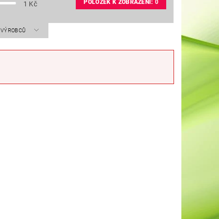
POLOŽEK K ZOBRAZENÍ:
0
1
Kč
A VÝROBCŮ