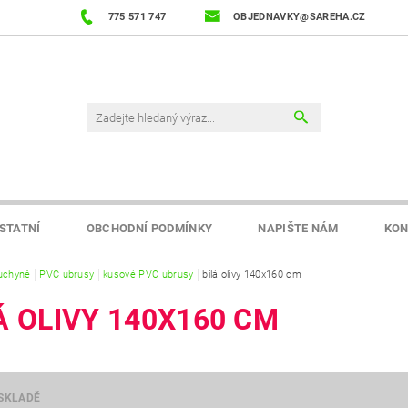
775 571 747
OBJEDNAVKY@SAREHA.CZ
STATNÍ
OBCHODNÍ PODMÍNKY
NAPIŠTE NÁM
KON
uchyně
PVC ubrusy
kusové PVC ubrusy
bílá olivy 140x160 cm
Á OLIVY 140X160 CM
SKLADĚ