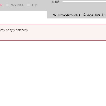
0
Kč
CE
NOVINKA
TIP
FILTR PODLE PARAMETRŮ, VLASTNOSTÍ 
my nebyly nalezeny...