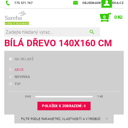
775 571 747
OBJEDNAVKY@SAREHA.CZ
0
0 Kč
BÍLÁ DŘEVO 140X160 CM
NA SKLADĚ
AKCE
NOVINKA
TIP
0
Kč
1
Kč
POLOŽEK K ZOBRAZENÍ:
0
FILTR PODLE PARAMETRŮ, VLASTNOSTÍ A VÝROBCŮ