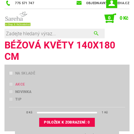
775 571 747
OBJEDNAVKY@SAREHA.CZ
0
0 Kč
BÉŽOVÁ KVĚTY 140X180
CM
NA SKLADĚ
AKCE
NOVINKA
TIP
0
Kč
1
Kč
POLOŽEK K ZOBRAZENÍ:
0