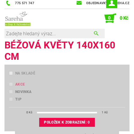
775 571 747
OBJEDNAVKY@SAREHA.CZ
0
0 Kč
BÉŽOVÁ KVĚTY 140X160
CM
NA SKLADĚ
AKCE
NOVINKA
TIP
0
Kč
1
Kč
POLOŽEK K ZOBRAZENÍ:
0