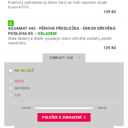
Praktický jednobarevný dekor, který se hodí naprosto všude.
Kusová PVC...
139 Kč
3.
AQUAMAT 443 - PĚNOVÁ PŘEDLOŽKA - DEKOR DŘEVĚNÁ
PODLAHA KS
–
SKLADEM
Stále žádaný a dobře vypadající dekor dřevěné podlahy, potěší
nejednoho...
139 Kč
ZOBRAZIT VÍCE
NA SKLADĚ
AKCE
NOVINKA
TIP
139
Kč
140
Kč
POLOŽEK K ZOBRAZENÍ:
2