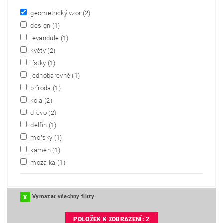
geometrický vzor
(2)
design
(1)
levandule
(1)
květy
(2)
lístky
(1)
jednobarevné
(1)
příroda
(1)
kola
(2)
dřevo
(2)
delfín
(1)
mořský
(1)
kámen
(1)
mozaika
(1)
Vymazat všechny filtry
POLOŽEK K ZOBRAZENÍ:
2