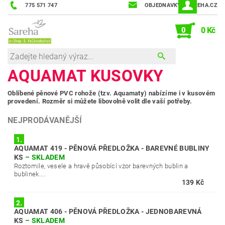
775 571 747
OBJEDNAVKY@SAREHA.CZ
0
0 Kč
AQUAMAT KUSOVKY
Oblíbené pěnové PVC rohože (tzv. Aquamaty) nabízíme i v kusovém
provedení. Rozměr si můžete libovolně volit dle vaší potřeby.
NEJPRODÁVANĚJŠÍ
1.
AQUAMAT 419 - PĚNOVÁ PŘEDLOŽKA - BAREVNÉ BUBLINY
KS
–
SKLADEM
Roztomile, vesele a hravě působící vzor barevných bublin a
bublinek....
139 Kč
2.
AQUAMAT 406 - PĚNOVÁ PŘEDLOŽKA - JEDNOBAREVNÁ
KS
–
SKLADEM