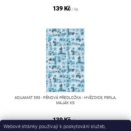
139 Kč
/ ks
AQUAMAT 593 - PĚNOVÁ PŘEDLOŽKA - HVĚZDICE, PERLA,
MAJÁK KS
139 Kč
/ ks
Webové stránky používají k poskytování služeb,